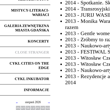
2014 - Spotkanie. S
2014 - Transrosyjsk
MISTYCY-LITERACI-
2013 - JURIJ WAS
WARIACI
2013 - Monika Wara
GALERIA ZEWNĘTRZNA
razem
MIASTA GDAŃSKA
2013 - Gentle wome
2013 - Zróbmy to r
KONCERTY
2013 - Naukowo-art
2013 - FESTIWA
CLOSE STRANGER
2013 - Witosław Cz
2013 - Witosław C
CYKL CITIES ON THE
EDGE
2013 - Naukowo-art
2013 - Rezydencje a
CYKL INKUBATOR
2014
INFORMACJE
←
sierpień 2026
→
PN
WT
ŚR
CZ
PT
SB
ND