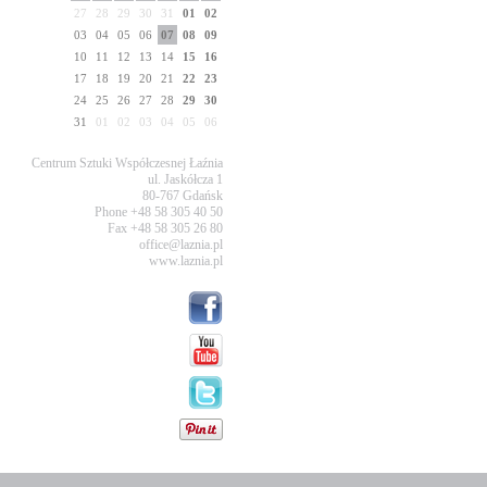
27
28
29
30
31
01
02
03
04
05
06
07
08
09
10
11
12
13
14
15
16
17
18
19
20
21
22
23
24
25
26
27
28
29
30
31
01
02
03
04
05
06
Centrum Sztuki Współczesnej Łaźnia
ul. Jaskółcza 1
80-767 Gdańsk
Phone +48 58 305 40 50
Fax +48 58 305 26 80
office@laznia.pl
www.laznia.pl