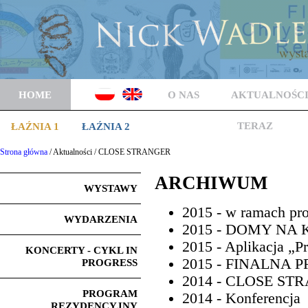
HOME
O NAS
AKTUALNOŚC
TERAZ
ŁAŹNIA 1
ŁAŹNIA 2
Strona główna
/ Aktualności / CLOSE STRANGER
ARCHIWUM
WYSTAWY
2015 - w ramach pro
WYDARZENIA
2015 - DOMY NA
2015 - Aplikacja „Pr
KONCERTY - CYKL IN
2015 - FINALNA
PROGRESS
2014 - CLOSE ST
PROGRAM
2014 - Konferencja
REZYDENCYJNY