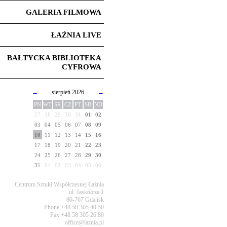
GALERIA FILMOWA
ŁAŹNIA LIVE
BAŁTYCKA BIBLIOTEKA
CYFROWA
←
sierpień 2026
→
PN
WT
ŚR
CZ
PT
SB
ND
27
28
29
30
31
01
02
03
04
05
06
07
08
09
10
11
12
13
14
15
16
17
18
19
20
21
22
23
24
25
26
27
28
29
30
31
01
02
03
04
05
06
Centrum Sztuki Współczesnej Łaźnia
ul. Jaskółcza 1
80-767 Gdańsk
Phone +48 58 305 40 50
Fax +48 58 305 26 80
office@laznia.pl