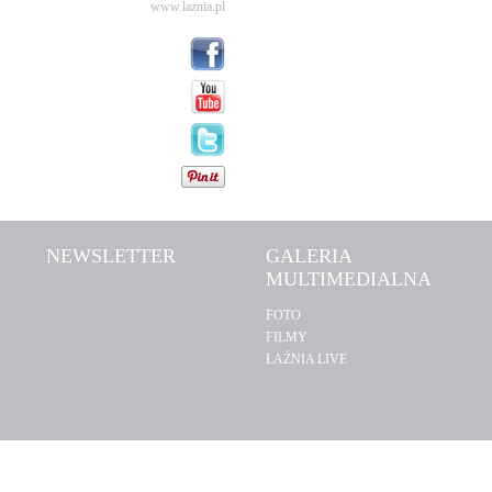
www.laznia.pl
NEWSLETTER
GALERIA
MULTIMEDIALNA
FOTO
FILMY
ŁAŹNIA LIVE