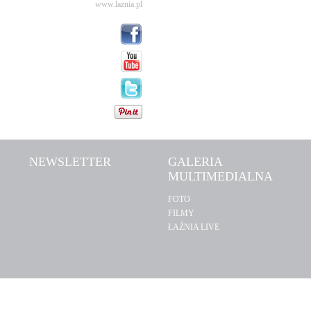
www.laznia.pl
NEWSLETTER
GALERIA
MULTIMEDIALNA
FOTO
FILMY
ŁAŹNIA LIVE