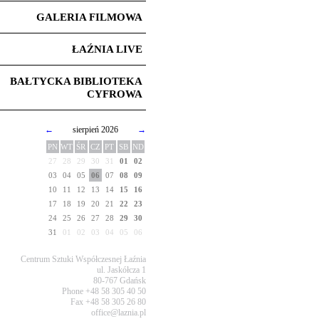
GALERIA FILMOWA
ŁAŹNIA LIVE
BAŁTYCKA BIBLIOTEKA
CYFROWA
←
sierpień 2026
→
PN
WT
ŚR
CZ
PT
SB
ND
27
28
29
30
31
01
02
03
04
05
06
07
08
09
10
11
12
13
14
15
16
17
18
19
20
21
22
23
24
25
26
27
28
29
30
31
01
02
03
04
05
06
Centrum Sztuki Współczesnej Łaźnia
ul. Jaskółcza 1
80-767 Gdańsk
Phone +48 58 305 40 50
Fax +48 58 305 26 80
office@laznia.pl